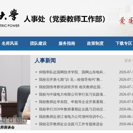
名师风采
团队建设
服务指南
政策制度
下载专区
人事新闻
更多>
仰颐率队赴国网技术学院、国网山东电科...
2026-07-
我校召开第七期“识·见—校领导有约”教...
2026-07-
我校国情考察培训班开班 相关教师赴国...
2026-07-
我校与中煤电力有限公司举行实习实践项...
2026-07-
我校教师赴华东院、申能等企业开展暑期...
2026-07-
我校举行2026年教师暑期赴企践习启动仪...
2026-06-
我校教师赴浙江省电力公司湖州培训中心...
2026-06-
3
4
5
6
我校召开教师赴企业践习工作专题推进会
2026-06-
教师座谈会