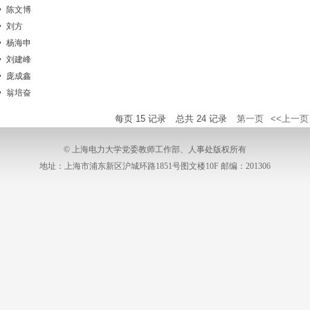
陈文博
刘方
杨海申
刘建峰
庞成鑫
翁培奋
每页
15
记录
总共
24
记录
第一页
<<上一页
© 上海电力大学党委教师工作部、人事处版权所有
地址：上海市浦东新区沪城环路1851号图文楼10F 邮编：201306