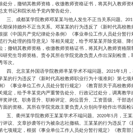
除处分，撤销其教师资格，收缴教师资格证书，将其列入教师资
总支书记和院长给予党内警告处分。
三、成都某学院教师邓某某与他人发生不正当关系问题。
201
长期保持婚外不正当关系。邓某某的行为违反了《新时代高校教
根据《中国共产党纪律处分条例》《事业单位工作人员处分暂行
范行为处理的指导意见》等相关规定，给予邓某某开除党籍、降
位；撤销其教师资格，收缴教师资格证书，将其列入教师资格限
和研究生导师资格。责令其所在学院党政负责人作出深刻检查，
秀等次。
四、北京某外国语学院教师芈某学术不端问题。
年
月，
2021
1
芈某的行为违反了《新时代高校教师职业行为十项准则》第七项
例》《事业单位工作人员处分暂行规定》《教育部关于高校教师
关规定，给予芈某党内严重警告处分、行政记过处分，调离教学
评奖评优、职务晋升、职称评定、岗位晋升、工资晋级、干部选
方面的资格。其所在学院党政主要负责人分别向学校作出书面检
五、衢州某学院教师王某某学术不端问题。
年
月，王某
2020
5
行评议、文章抄袭等行为被杂志社撤稿。王某某的行为违反了《
第七项规定，根据《事业单位工作人员处分暂行规定》《教育部