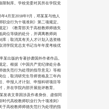
格限制库。学校党委对其所在学院党
年
月至
年
月，邓某某与他人
5
4
2018
9
师职业行为十项准则》第二项规定。
规定》《教育部关于高校教师师德失
低岗位等级的处分，并调离教师岗
制库；取消其有关人才计划入选资格
取消学院党总支书记当年年度考核优
芈某出版的专著抄袭国外作者作品。
规定。根据《中国共产党纪律处分条
师德失范行为处理的指导意见》等相
岗位，取消研究生导师资格及三年内
任、申报人才计划、申报科研项目等
讨，并在学院内部开展批评教育。
某发表文章因涉及作者身份、虚假同
新时代高校教师职业行为十项准则》
关于高校教师师德失范行为处理的指